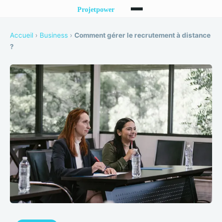
Accueil
›
Business
›
Comment gérer le recrutement à distance
?